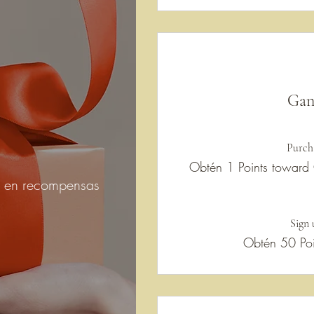
Gan
Purch
Obtén 1 Points toward
s en recompensas
Sign 
Obtén 50 Poi