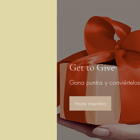
Get to Give
Gana puntos y conviértelo
Hazte miembro