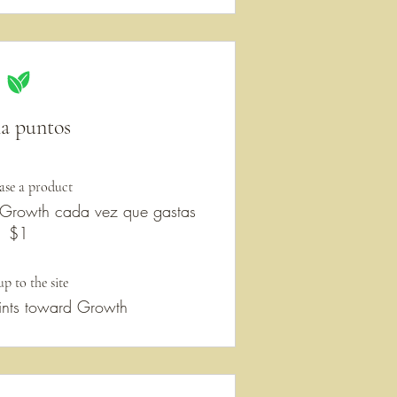
a puntos
ase a product
 Growth cada vez que gastas
$1
up to the site
nts toward Growth