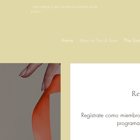
*THIS WEBSITE IS BEST VIEWED IN DESKTOP MODE.
ENJOY.*
Home
Ways to Get & Give
The Get
Re
Regístrate como miembro
programa 