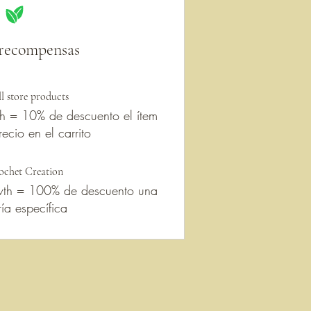
 recompensas
ll store products
h = 10% de descuento el ítem
ecio en el carrito
ochet Creation
wth = 100% de descuento una
ía específica