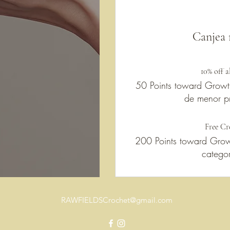
Canjea
10% off a
50 Points toward Growt
de menor pr
Free Cr
200 Points toward Gro
categor
RAWFIELDSCrochet@gmail.com